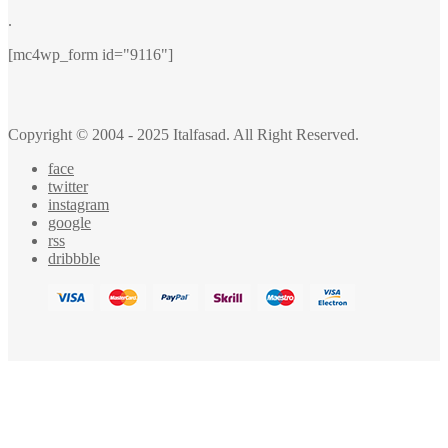
.
[mc4wp_form id="9116"]
Copyright © 2004 - 2025 Italfasad. All Right Reserved.
face
twitter
instagram
google
rss
dribbble