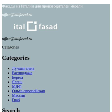
Фасады из Италии для производителей мебели
office@italfasad.ru
office@italfasad.ru
Categories
Categories
Лучшая цена
Распродажа
Береза
Ясень
МДФ
Ольха европейская
Массив
Граб
Search