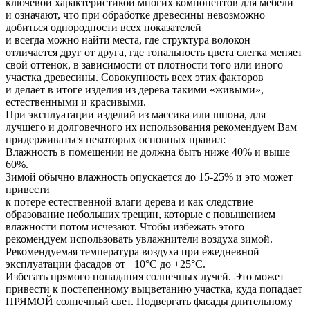
ключевой характеристикой многих компонентов для мебели
и означают, что при обработке древесины невозможно
добиться однородности всех показателей
и всегда можно найти места, где структура волокон
отличается друг от друга, где тональность цвета слегка меняет
свой оттенок, в зависимости от плотности того или иного
участка древесины. Совокупность всех этих факторов
и делает в итоге изделия из дерева такими «живыми»,
естественными и красивыми.
При эксплуатации изделий из массива или шпона, для
лучшего и долговечного их использования рекомендуем Вам
придерживаться некоторых основных правил:
Влажность в помещении не должна быть ниже 40% и выше
60%.
Зимой обычно влажность опускается до 15-25% и это может
привести
к потере естественной влаги дерева и как следствие
образование небольших трещин, которые с повышением
влажности потом исчезают. Чтобы избежать этого
рекомендуем использовать увлажнители воздуха зимой.
Рекомендуемая температура воздуха при ежедневной
эксплуатации фасадов от +10°С до +25°С.
Избегать прямого попадания солнечных лучей. Это может
привести к постепенному выцветанию участка, куда попадает
ПРЯМОЙ солнечный свет. Подвергать фасады длительному