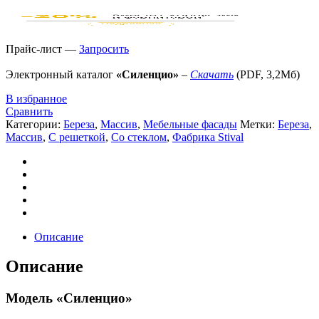
Прайс-лист —
Запросить
Электронный каталог
«Силенцио»
–
Скачать
(PDF, 3,2Мб)
В избранное
Сравнить
Категории:
Береза
,
Массив
,
Мебельные фасады
Метки:
Береза
,
Массив
,
С решеткой
,
Со стеклом
,
Фабрика Stival
Описание
Описание
Модель «Силенцио»