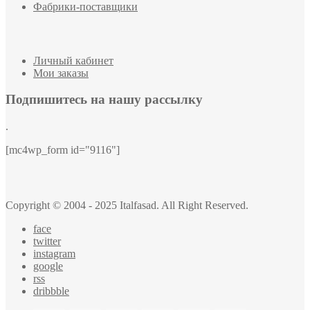
Фабрики-поставщики
Личный кабинет
Мои заказы
Подпишитесь на нашу рассылку
.
[mc4wp_form id="9116"]
Copyright © 2004 - 2025 Italfasad. All Right Reserved.
face
twitter
instagram
google
rss
dribbble