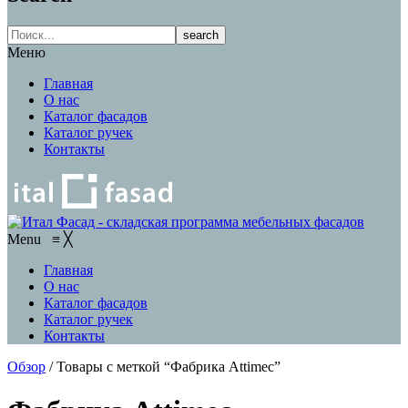
search
Меню
Главная
О нас
Каталог фасадов
Каталог ручек
Контакты
Menu
≡
╳
Главная
О нас
Каталог фасадов
Каталог ручек
Контакты
Обзор
/
Товары с меткой “Фабрика Attimeс”