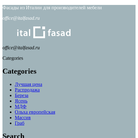
Фасады из Италии для производителей мебели
office@italfasad.ru
office@italfasad.ru
Categories
Categories
Лучшая цена
Распродажа
Береза
Ясень
МДФ
Ольха европейская
Массив
Граб
Search